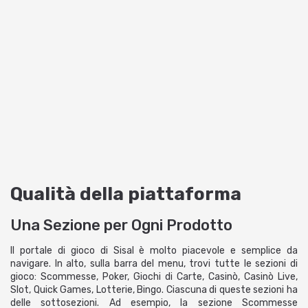
Qualità della piattaforma
Una Sezione per Ogni Prodotto
Il portale di gioco di Sisal è molto piacevole e semplice da
navigare. In alto, sulla barra del menu, trovi tutte le sezioni di
gioco: Scommesse, Poker, Giochi di Carte, Casinò, Casinò Live,
Slot, Quick Games, Lotterie, Bingo. Ciascuna di queste sezioni ha
delle sottosezioni. Ad esempio, la sezione Scommesse