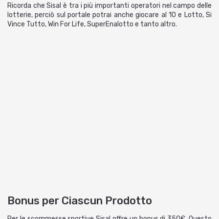
Ricorda che Sisal è tra i più importanti operatori nel campo delle
lotterie, perciò sul portale potrai anche giocare al 10 e Lotto, Si
Vince Tutto, Win For Life, SuperEnalotto e tanto altro.
Bonus per Ciascun Prodotto
Per le scommesse sportive Sisal offre un bonus di 350€. Questo