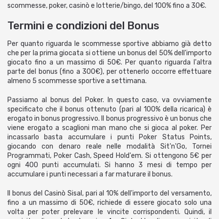
scommesse, poker, casinò e lotterie/bingo, del 100% fino a 30€.
Termini e condizioni del Bonus
Per quanto riguarda le scommesse sportive abbiamo già detto
che per la prima giocata si ottiene un bonus del 50% dell'importo
giocato fino a un massimo di 50€. Per quanto riguarda l'altra
parte del bonus (fino a 300€), per ottenerlo occorre effettuare
almeno 5 scommesse sportive a settimana.
Passiamo al bonus del Poker. In questo caso, va ovviamente
specificato che il bonus ottenuto (pari al 100% della ricarica) è
erogato in bonus progressivo. Il bonus progressivo è un bonus che
viene erogato a scaglioni man mano che si gioca al poker. Per
incassarlo basta accumulare i punti Poker Status Points,
giocando con denaro reale nelle modalità Sit'n'Go, Tornei
Programmati, Poker Cash, Speed Hold'em. Si ottengono 5€ per
ogni 400 punti accumulati. Si hanno 3 mesi di tempo per
accumulare i punti necessari a far maturare il bonus.
Il bonus del Casinò Sisal, pari al 10% dell'importo del versamento,
fino a un massimo di 50€, richiede di essere giocato solo una
volta per poter prelevare le vincite corrispondenti. Quindi, il