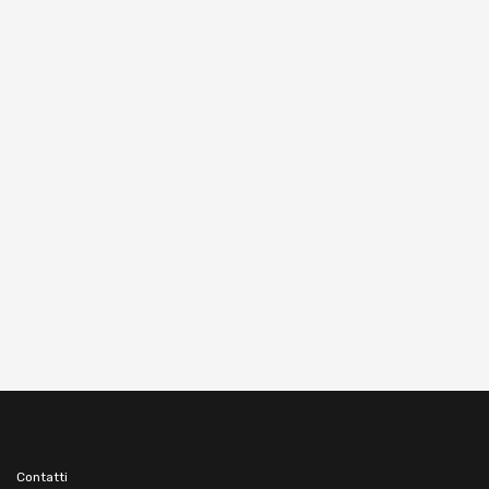
Contatti