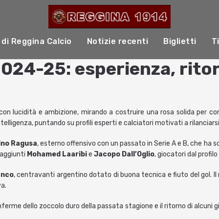
 di Reggina Calcio
Notizie recenti
Biglietti
T
24-25: esperienza, ritorn
n lucidità e ambizione, mirando a costruire una rosa solida per compet
elligenza, puntando su profili esperti e calciatori motivati a rilanciarsi
ino Ragusa
, esterno offensivo con un passato in Serie A e B, che ha 
 aggiunti
Mohamed Laaribi
e
Jacopo Dall’Oglio
, giocatori dal profi
anco
, centravanti argentino dotato di buona tecnica e fiuto del gol. I
va.
nferme dello zoccolo duro della passata stagione e il ritorno di alcuni