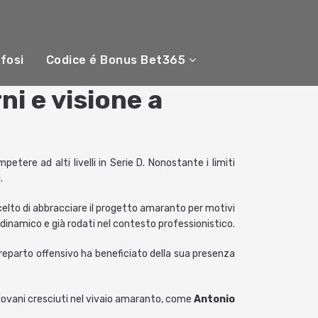
ifosi
Codice é Bonus Bet365
i e visione a
ere ad alti livelli in Serie D. Nonostante i limiti
.
scelto di abbracciare il progetto amaranto per motivi
lo dinamico e già rodati nel contesto professionistico.
l reparto offensivo ha beneficiato della sua presenza
 giovani cresciuti nel vivaio amaranto, come
Antonio