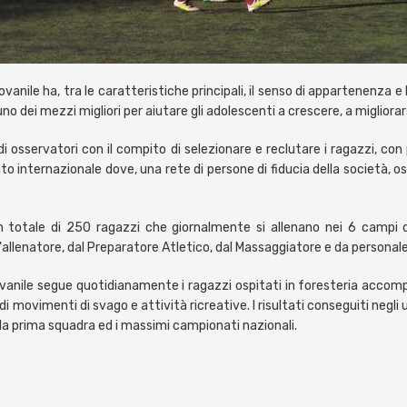
ile ha, tra le caratteristiche principali, il senso di appartenenza e la c
uno dei mezzi migliori per aiutare gli adolescenti a crescere, a migliora
 di osservatori con il compito di selezionare e reclutare i ragazzi, con
to internazionale dove, una rete di persone di fiducia della società, o
un totale di 250 ragazzi che giornalmente si allenano nei 6 campi 
l'allenatore, dal Preparatore Atletico, dal Massaggiatore e da personal
anile segue quotidianamente i ragazzi ospitati in foresteria accomp
 movimenti di svago e attività ricreative. I risultati conseguiti negli u
 la prima squadra ed i massimi campionati nazionali.